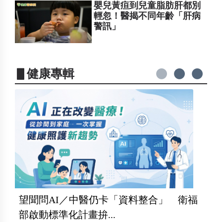
嬰兒黃疸到兒童脂肪肝都別
輕忽！醫揭不同年齡「肝病
警訊」
▋健康專輯
望聞問AI／中醫仍卡「資料整合」 衛福
部啟動標準化計畫拚...