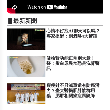
▋最新新聞
心情不好找AI聊天可以嗎？
專家提醒：別忽略4大警訊
健檢腎功能正常別大意！
醫：蛋白尿異常恐是洗腎警
訊
瘦瘦針不只減重還有防癌潛
力？臺大醫揭肥胖族群用
藥 肥胖相關癌症風險降