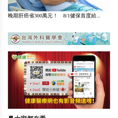
晚期肝癌省300萬元！ 8/1健保首度給...