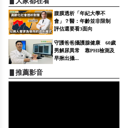
▋大家都在看
腹膜透析「年紀大學不
會」？醫：年齡並非限制
評估還要看3面向
守護爸爸攝護腺健康 60歲
男解尿異常 靠PHI檢測及
早揪出攝...
▋推薦影音