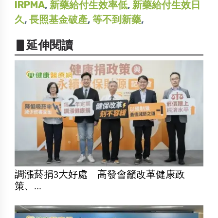
IRPMA
,
新藥給付生效率低
,
新藥給付生效日
久
,
長照基金破產
,
等不到新藥
,
▋延伸閱讀
調漲菸捐3大好處 高發會籲改革健康政
策、...